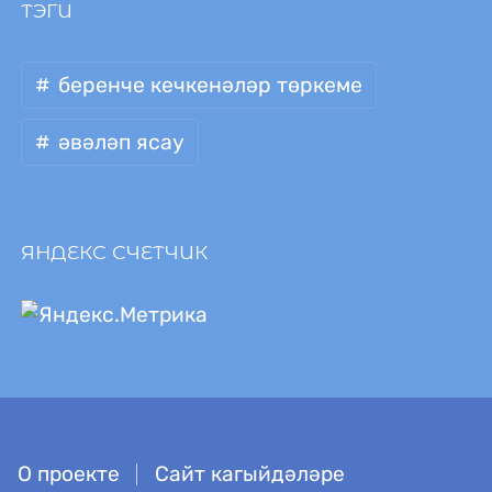
ТЭГИ
беренче кечкенәләр төркеме
әвәләп ясау
ЯНДЕКС СЧЕТЧИК
О проекте
Сайт кагыйдәләре