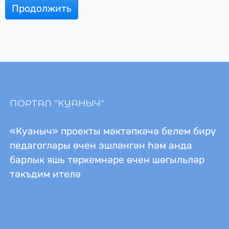
Продолжить
ПОРТАЛ "КУАНЫЧ"
«Куаныч» проекты мәктәпкәчә белем бирү
педагоглары өчен эшләнгән һәм анда
барлык яшь төркемнәре өчен шөгыльләр
тәкъдим ителә