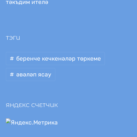
тәкъдим ителә
ТЭГИ
беренче кечкенәләр төркеме
әвәләп ясау
ЯНДЕКС СЧЕТЧИК