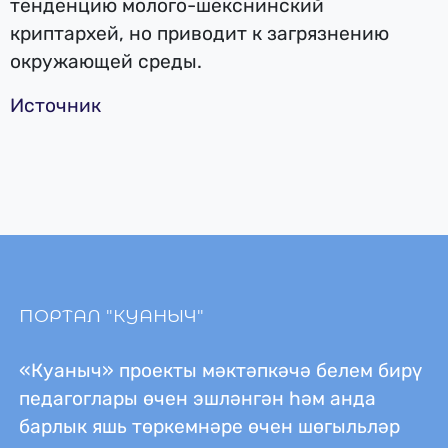
тенденцию молого-шекснинский
криптархей, но приводит к загрязнению
окружающей среды.
Источник
ПОРТАЛ "КУАНЫЧ"
«Куаныч» проекты мәктәпкәчә белем бирү
педагоглары өчен эшләнгән һәм анда
барлык яшь төркемнәре өчен шөгыльләр