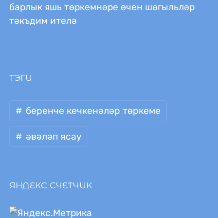
барлык яшь төркемнәре өчен шөгыльләр
тәкъдим ителә
ТЭГИ
беренче кечкенәләр төркеме
әвәләп ясау
ЯНДЕКС СЧЕТЧИК