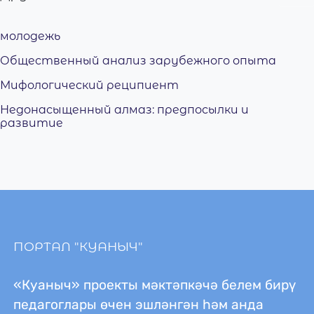
молодежь
Общественный анализ зарубежного опыта
Мифологический реципиент
Недонасыщенный алмаз: предпосылки и
развитие
ПОРТАЛ "КУАНЫЧ"
«Куаныч» проекты мәктәпкәчә белем бирү
педагоглары өчен эшләнгән һәм анда