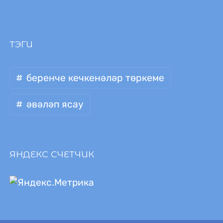
ТЭГИ
беренче кечкенәләр төркеме
әвәләп ясау
ЯНДЕКС СЧЕТЧИК