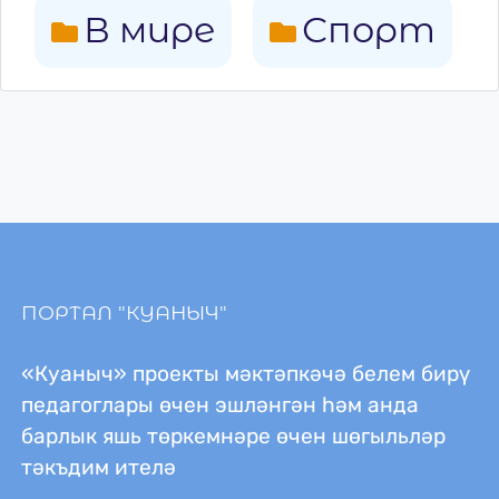
В мире
Спорт
ПОРТАЛ "КУАНЫЧ"
«Куаныч» проекты мәктәпкәчә белем бирү
педагоглары өчен эшләнгән һәм анда
барлык яшь төркемнәре өчен шөгыльләр
тәкъдим ителә